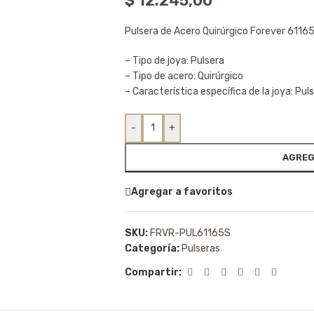
$
12.245,00
Pulsera de Acero Quirúrgico Forever 6116
– Tipo de joya: Pulsera
– Tipo de acero: Quirúrgico
– Característica específica de la joya: Pul
-
+
AGREG
Agregar a favoritos
SKU:
FRVR-PUL61165S
Categoría:
Pulseras
Compartir: