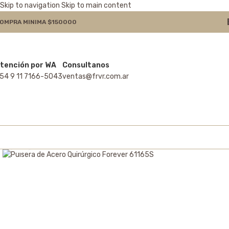
Skip to navigation
Skip to main content
OMPRA MINIMA $150000
tención por WA
Consultanos
54 9 11 7166-5043
ventas@frvr.com.ar
Click to enlarge