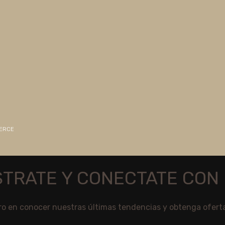
MERCE
STRATE Y CONECTATE CON 
ro en conocer nuestras últimas tendencias y obtenga ofert