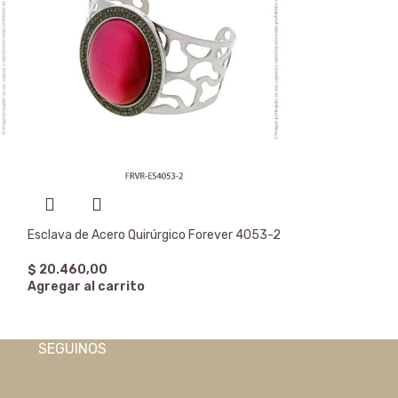
Esclava de Acero Quirúrgico Forever 4053-2
$
20.460,00
Pulsera de Acero
Agregar al carrito
$
3.875,00
Agregar al carr
SEGUINOS