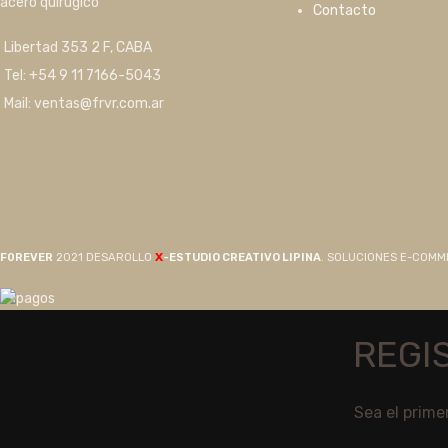
acero quirúgico
Contacto
Libertad 353 2 F, CABA
Tel: +54 9 11 7166-5043
Mail: ventas@frvr.com.ar
X
F0REVER
2021 DESAROLLO
-ESTUDIO CREATIVO LIPINA
. SOLUCIONES E-COM
REGI
Sea el prime