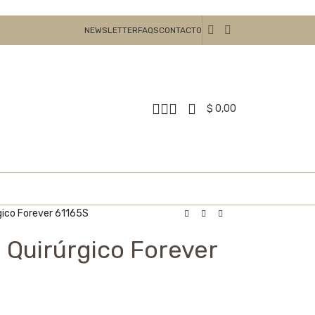
NEWSLETTER
FAQS
CONTACTO
$
0,00
gico Forever 61165S
 Quirúrgico Forever