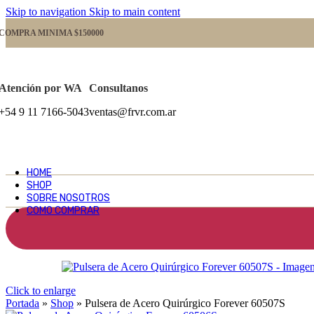
Skip to navigation
Skip to main content
COMPRA MINIMA $150000
Atención por WA
Consultanos
+54 9 11 7166-5043
ventas@frvr.com.ar
HOME
SHOP
SOBRE NOSOTROS
COMO COMPRAR
Click to enlarge
Portada
»
Shop
»
Pulsera de Acero Quirúrgico Forever 60507S