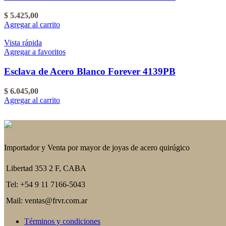
$
5.425,00
Agregar al carrito
Vista rápida
Agregar a favoritos
Esclava de Acero Blanco Forever 4139PB
$
6.045,00
Agregar al carrito
Importador y Venta por mayor de joyas de acero quirúgico
Libertad 353 2 F, CABA
Tel: +54 9 11 7166-5043
Mail: ventas@frvr.com.ar
Términos y condiciones