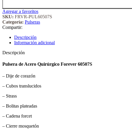
Agregar a favoritos
SKU:
FRVR-PUL60507S
Categoría:
Pulseras
Compartir:
Descripción
Información adicional
Descripción
Pulsera de Acero Quirúrgico Forever 60507S
– Dije de corazón
– Cubos translucidos
– Strass
– Bolitas plateadas
– Cadena forcet
– Cierre mosquetón