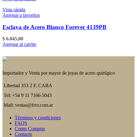
Vista rápida
Agregar a favoritos
Esclava de Acero Blanco Forever 4139PB
$
6.045,00
Agregar al carrito
Importador y Venta por mayor de joyas de acero quirúgico
Libertad 353 2 F, CABA
Tel: +54 9 11 7166-5043
Mail: ventas@frvr.com.ar
Términos y condiciones
FAQS
Como Comprar
Contacto