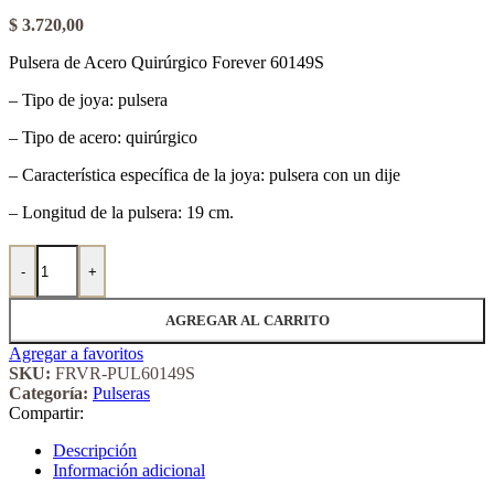
$
3.720,00
Pulsera de Acero Quirúrgico Forever 60149S
– Tipo de joya: pulsera
– Tipo de acero: quirúrgico
– Característica específica de la joya: pulsera con un dije
– Longitud de la pulsera: 19 cm.
Pulsera de Acero Quirúrgico Forever 60149S cantidad
-
+
AGREGAR AL CARRITO
Agregar a favoritos
SKU:
FRVR-PUL60149S
Categoría:
Pulseras
Compartir:
Descripción
Información adicional