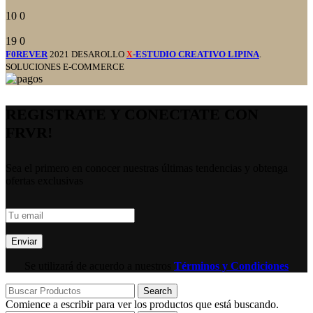
10
0
19
0
F0REVER
2021 DESAROLLO
-ESTUDIO CREATIVO LIPINA
.
X
SOLUCIONES E-COMMERCE
REGISTRATE Y CONECTATE CON
FRVR!
Sea el primero en conocer nuestras últimas tendencias y obtenga
ofertas exclusivas
Se utilizará de acuerdo a nuestros
Términos y Condiciones
Search
Comience a escribir para ver los productos que está buscando.