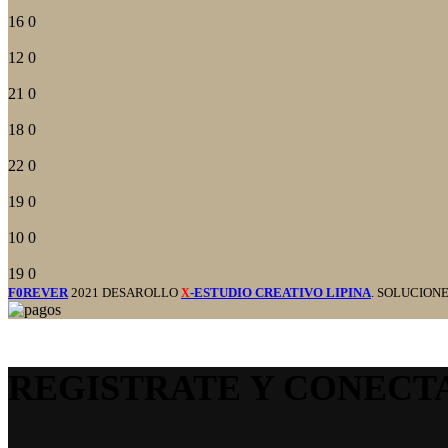
16
0
12
0
21
0
18
0
22
0
19
0
10
0
19
0
F0REVER
2021 DESAROLLO
-ESTUDIO CREATIVO LIPINA
. SOLUCION
X
REGISTRATE Y CONECT