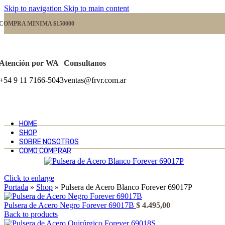
Skip to navigation
Skip to main content
COMPRA MINIMA $150000
Atención por WA
Consultanos
+54 9 11 7166-5043
ventas@frvr.com.ar
HOME
SHOP
SOBRE NOSOTROS
COMO COMPRAR
Click to enlarge
Portada
»
Shop
»
Pulsera de Acero Blanco Forever 69017P
Pulsera de Acero Negro Forever 69017B
$
4.495,00
Back to products