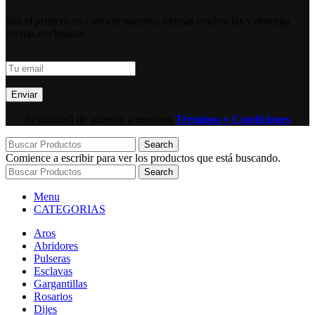
Sea el primero en conocer nuestras últimas tendencias y obtenga
ofertas exclusivas
Se utilizará de acuerdo a nuestros
Términos y Condiciones
Search
Comience a escribir para ver los productos que está buscando.
Search
Menu
CATEGORIAS
Aros
Abridores
Pulseras
Esclavas
Gargantillas
Rosarios
Dijes