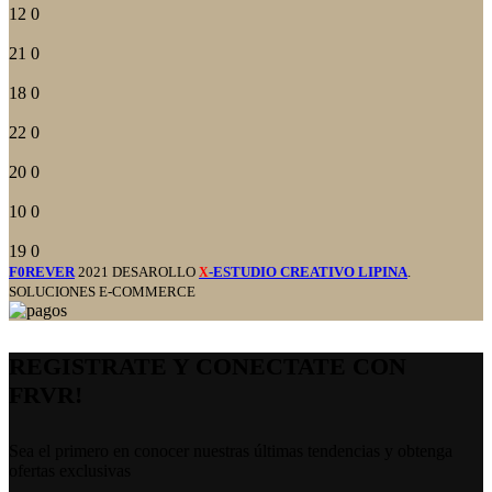
12
0
21
0
18
0
22
0
20
0
10
0
19
0
F0REVER
2021 DESAROLLO
-ESTUDIO CREATIVO LIPINA
.
X
SOLUCIONES E-COMMERCE
REGISTRATE Y CONECTATE CON
FRVR!
Sea el primero en conocer nuestras últimas tendencias y obtenga
ofertas exclusivas