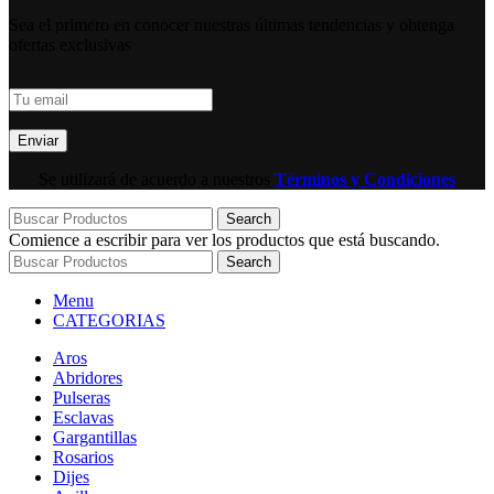
Sea el primero en conocer nuestras últimas tendencias y obtenga
ofertas exclusivas
Se utilizará de acuerdo a nuestros
Términos y Condiciones
Search
Comience a escribir para ver los productos que está buscando.
Search
Menu
CATEGORIAS
Aros
Abridores
Pulseras
Esclavas
Gargantillas
Rosarios
Dijes