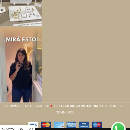
X
F0REVER
2021 DESAROLLO
-ESTUDIO CREATIVO LIPINA
. SOLUCIONES E-
COMMERCE