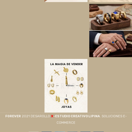
X
F0REVER
2021 DESAROLLO
-ESTUDIO CREATIVO LIPINA
. SOLUCIONES E-
COMMERCE