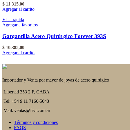
$
11.315,00
Agregar al carrito
Vista rápida
Agregar a favoritos
Gargantilla Acero Quirúrgico Forever 393S
$
10.385,00
Agregar al carrito
Importador y Venta por mayor de joyas de acero quirúgico
Libertad 353 2 F, CABA
Tel: +54 9 11 7166-5043
Mail: ventas@frvr.com.ar
Términos y condiciones
FAQS