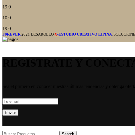
19
0
10
0
19
0
F0REVER
2021 DESAROLLO
-ESTUDIO CREATIVO LIPINA
. SOLUCION
X
REGISTRATE Y CONECT
Sea el primero en conocer nuestras últimas tendencias y obtenga ofert
Search