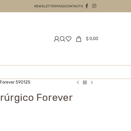
NEWSLETTER
FAQS
CONTACTO
$
0,00
o Forever 59012S
irúrgico Forever