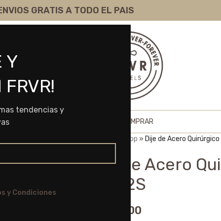
ENVIOS GRATIS A TODO EL PAIS
 Y
 FRVR!
imas tendencias y
HOME
SHOP
SOBRE NOSOTROS
COMO COMPRAR
vas
Portada
»
Shop
»
Dije de Acero Quirúrgic
Dije de Acero Qu
59012S
s y Condiciones
$
1.550,00