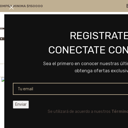
OMPRA MINIMA $150000
Atención por WA
Consultanos
REGISTRATE
+54 9 11 7166-5043
ventas@frvr.com.ar
CONECTATE CON
Sea el primero en conocer nuestras últ
obtenga ofertas exclusi
Click to enlarge
Se utilizará de acuerdo a nuestros
Término