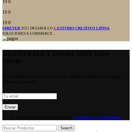
19
0
10
0
19
0
F0REVER
2021 DESAROLLO
-ESTUDIO CREATIVO LIPINA
.
X
SOLUCIONES E-COMMERCE
REGISTRATE Y CONECTATE CON
FRVR!
Sea el primero en conocer nuestras últimas tendencias y obtenga
ofertas exclusivas
Se utilizará de acuerdo a nuestros
Términos y Condiciones
Search