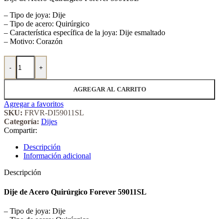
– Tipo de joya: Dije
– Tipo de acero: Quirúrgico
– Característica específica de la joya: Dije esmaltado
– Motivo: Corazón
Dije de Acero Quirúrgico Forever 59011SL cantidad
-
+
AGREGAR AL CARRITO
Agregar a favoritos
SKU:
FRVR-DI59011SL
Categoría:
Dijes
Compartir:
Descripción
Información adicional
Descripción
Dije de Acero Quirúrgico Forever 59011SL
– Tipo de joya: Dije