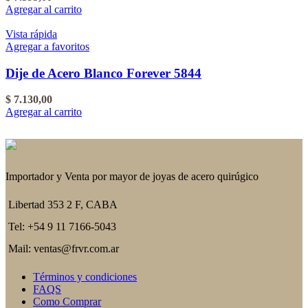
Agregar al carrito
Vista rápida
Agregar a favoritos
Dije de Acero Blanco Forever 5844
$
7.130,00
Agregar al carrito
Importador y Venta por mayor de joyas de acero quirúgico
Libertad 353 2 F, CABA
Tel: +54 9 11 7166-5043
Mail: ventas@frvr.com.ar
Términos y condiciones
FAQS
Como Comprar