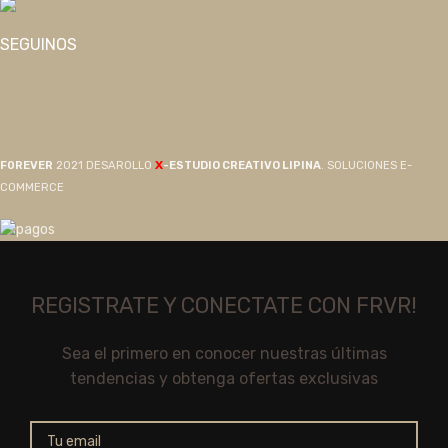
SEGUINOS
X
F0REVER
2021 DESAROLLO
-ESTUDIO CREATIVO LIPINA
. SOLUCIONES E-
COMMERCE
REGISTRATE Y CONECTATE CON FRVR!
Sea el primero en conocer nuestras últimas
tendencias y obtenga ofertas exclusivas