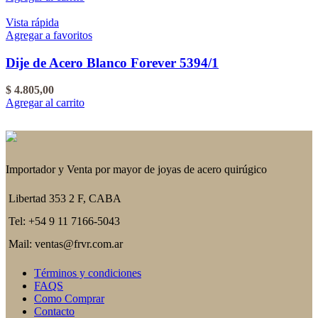
Vista rápida
Agregar a favoritos
Dije de Acero Blanco Forever 5394/1
$
4.805,00
Agregar al carrito
Importador y Venta por mayor de joyas de acero quirúgico
Libertad 353 2 F, CABA
Tel: +54 9 11 7166-5043
Mail: ventas@frvr.com.ar
Términos y condiciones
FAQS
Como Comprar
Contacto