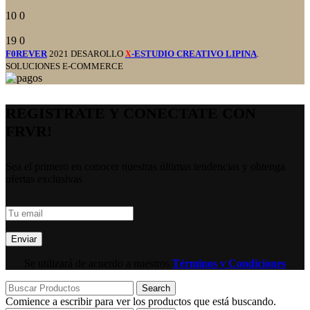
10
0
19
0
F0REVER
2021 DESAROLLO
-ESTUDIO CREATIVO LIPINA
.
X
SOLUCIONES E-COMMERCE
REGISTRATE Y CONECTATE CON
FRVR!
Sea el primero en conocer nuestras últimas tendencias y obtenga
ofertas exclusivas
Se utilizará de acuerdo a nuestros
Términos y Condiciones
Search
Comience a escribir para ver los productos que está buscando.