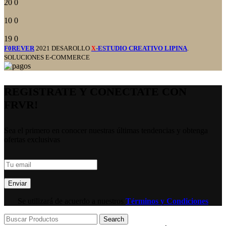
20
0
10
0
19
0
F0REVER
2021 DESAROLLO
-ESTUDIO CREATIVO LIPINA
.
X
SOLUCIONES E-COMMERCE
REGISTRATE Y CONECTATE CON
FRVR!
Sea el primero en conocer nuestras últimas tendencias y obtenga
ofertas exclusivas
Se utilizará de acuerdo a nuestros
Términos y Condiciones
Search