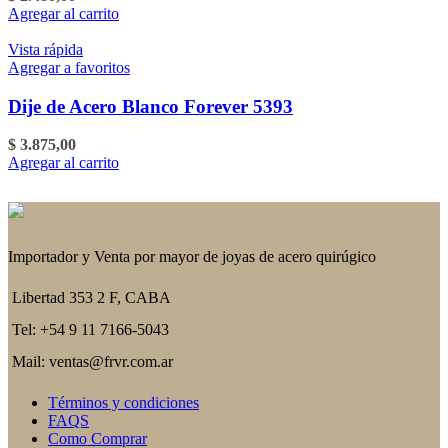
Agregar al carrito
Vista rápida
Agregar a favoritos
Dije de Acero Blanco Forever 5393
$
3.875,00
Agregar al carrito
Importador y Venta por mayor de joyas de acero quirúgico
Libertad 353 2 F, CABA
Tel: +54 9 11 7166-5043
Mail: ventas@frvr.com.ar
Términos y condiciones
FAQS
Como Comprar