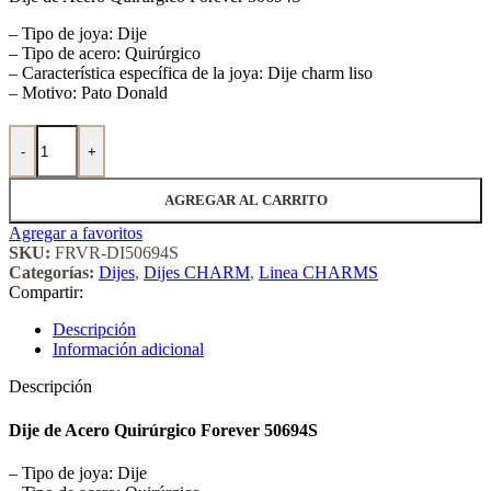
– Tipo de joya: Dije
– Tipo de acero: Quirúrgico
– Característica específica de la joya: Dije charm liso
– Motivo: Pato Donald
Dije de Acero Quirúrgico Forever 50694S cantidad
-
+
AGREGAR AL CARRITO
Agregar a favoritos
SKU:
FRVR-DI50694S
Categorías:
Dijes
,
Dijes CHARM
,
Linea CHARMS
Compartir:
Descripción
Información adicional
Descripción
Dije de Acero Quirúrgico Forever 50694S
– Tipo de joya: Dije