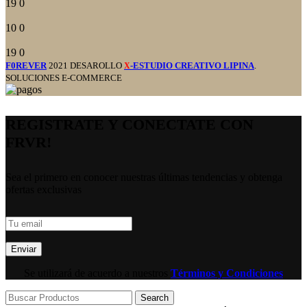
19
0
10
0
19
0
F0REVER
2021 DESAROLLO
-ESTUDIO CREATIVO LIPINA
.
X
SOLUCIONES E-COMMERCE
REGISTRATE Y CONECTATE CON
FRVR!
Sea el primero en conocer nuestras últimas tendencias y obtenga
ofertas exclusivas
Se utilizará de acuerdo a nuestros
Términos y Condiciones
Search