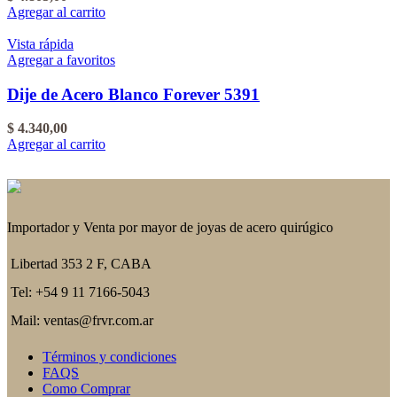
Agregar al carrito
Vista rápida
Agregar a favoritos
Dije de Acero Blanco Forever 5391
$
4.340,00
Agregar al carrito
Importador y Venta por mayor de joyas de acero quirúgico
Libertad 353 2 F, CABA
Tel: +54 9 11 7166-5043
Mail: ventas@frvr.com.ar
Términos y condiciones
FAQS
Como Comprar