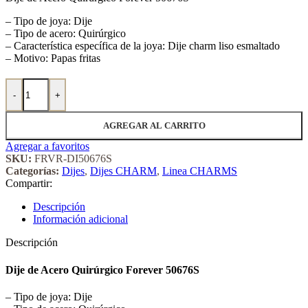
– Tipo de joya: Dije
– Tipo de acero: Quirúrgico
– Característica específica de la joya: Dije charm liso esmaltado
– Motivo: Papas fritas
Dije de Acero Quirúrgico Forever 50676S cantidad
-
+
AGREGAR AL CARRITO
Agregar a favoritos
SKU:
FRVR-DI50676S
Categorías:
Dijes
,
Dijes CHARM
,
Linea CHARMS
Compartir:
Descripción
Información adicional
Descripción
Dije de Acero Quirúrgico Forever 50676S
– Tipo de joya: Dije