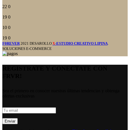
22
0
19
0
10
0
19
0
F0REVER
2021 DESAROLLO
-ESTUDIO CREATIVO LIPINA
.
X
SOLUCIONES E-COMMERCE
REGISTRATE Y CONECTATE CON
FRVR!
Sea el primero en conocer nuestras últimas tendencias y obtenga
ofertas exclusivas