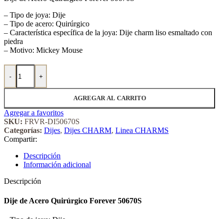
– Tipo de joya: Dije
– Tipo de acero: Quirúrgico
– Característica específica de la joya: Dije charm liso esmaltado con
piedra
– Motivo: Mickey Mouse
Dije de Acero Quirúrgico Forever 50670S cantidad
-
+
AGREGAR AL CARRITO
Agregar a favoritos
SKU:
FRVR-DI50670S
Categorías:
Dijes
,
Dijes CHARM
,
Linea CHARMS
Compartir:
Descripción
Información adicional
Descripción
Dije de Acero Quirúrgico Forever 50670S