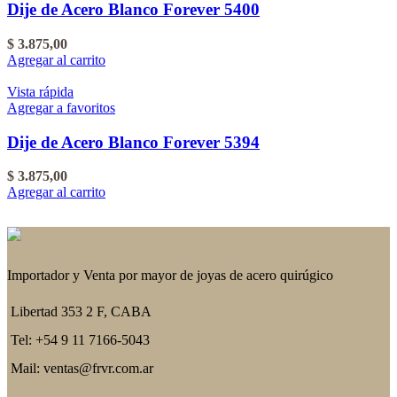
Dije de Acero Blanco Forever 5400
$
3.875,00
Agregar al carrito
Vista rápida
Agregar a favoritos
Dije de Acero Blanco Forever 5394
$
3.875,00
Agregar al carrito
Importador y Venta por mayor de joyas de acero quirúgico
Libertad 353 2 F, CABA
Tel: +54 9 11 7166-5043
Mail: ventas@frvr.com.ar