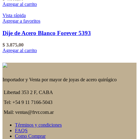
Agregar al carrito
Vista rápida
Agregar a favoritos
Dije de Acero Blanco Forever 5393
$
3.875,00
Agregar al carrito
Importador y Venta por mayor de joyas de acero quirúgico
Libertad 353 2 F, CABA
Tel: +54 9 11 7166-5043
Mail: ventas@frvr.com.ar
Términos y condiciones
FAQS
Como Comprar