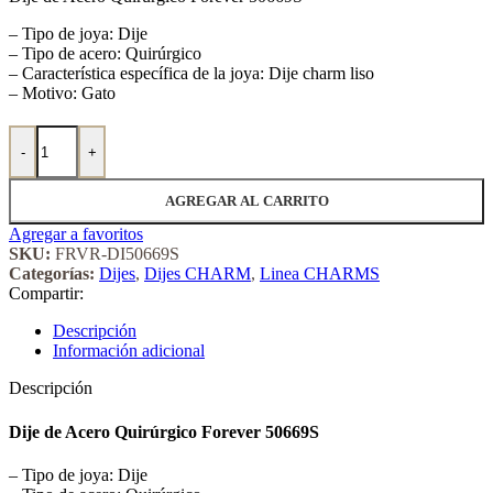
– Tipo de joya: Dije
– Tipo de acero: Quirúrgico
– Característica específica de la joya: Dije charm liso
– Motivo: Gato
Dije de Acero Quirúrgico Forever 50669S cantidad
-
+
AGREGAR AL CARRITO
Agregar a favoritos
SKU:
FRVR-DI50669S
Categorías:
Dijes
,
Dijes CHARM
,
Linea CHARMS
Compartir:
Descripción
Información adicional
Descripción
Dije de Acero Quirúrgico Forever 50669S
– Tipo de joya: Dije