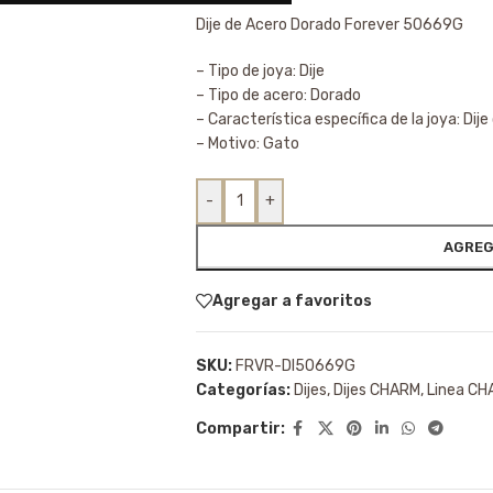
Dije de Acero Dorado Forever 50669G
– Tipo de joya: Dije
– Tipo de acero: Dorado
– Característica específica de la joya: Dije
– Motivo: Gato
-
+
AGREG
Agregar a favoritos
SKU:
FRVR-DI50669G
Categorías:
Dijes
,
Dijes CHARM
,
Linea C
Compartir: