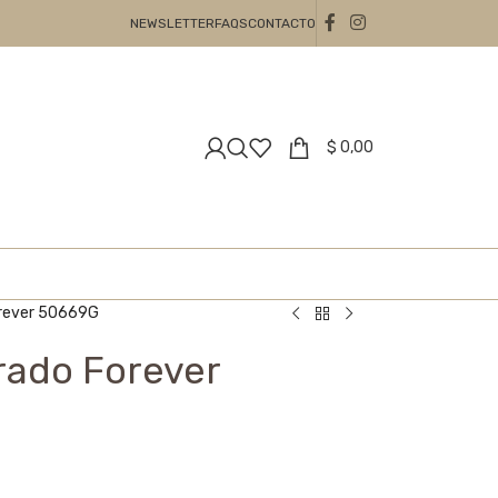
NEWSLETTER
FAQS
CONTACTO
$
0,00
orever 50669G
rado Forever