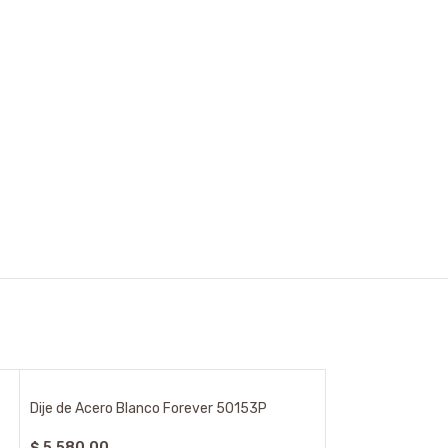
Dije de Acero Blanco Forever 50153P
$
5.580,00