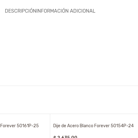
DESCRIPCIÓN
INFORMACIÓN ADICIONAL
o Forever 50161P-25
Dije de Acero Blanco Forever 50154P-24
$
2.635,00