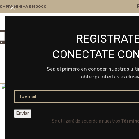
OMPRA MINIMA $150000
Atención por WA
Consultanos
REGISTRATE
+54 9 11 7166-5043
ventas@frvr.com.ar
CONECTATE CON
Sea el primero en conocer nuestras últ
obtenga ofertas exclusi
Click to enlarge
Se utilizará de acuerdo a nuestros
Término