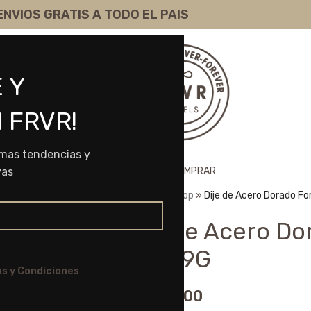
ENVIOS GRATIS A TODO EL PAIS
 Y
 FRVR!
imas tendencias y
HOME
SHOP
SOBRE NOSOTROS
COMO COMPRAR
vas
Portada
»
Shop
»
Dije de Acero Dorado F
Dije de Acero Do
50669G
s y Condiciones
$
5.425,00