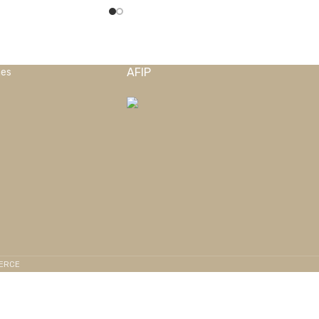
AFIP
nes
MERCE