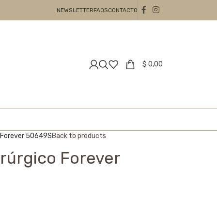
NEWSLETTER
FAQS
CONTACTO
$
0,00
o Forever 50649S
Back to products
irúrgico Forever