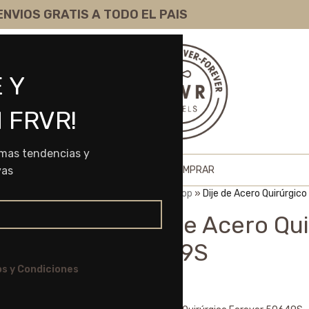
ENVIOS GRATIS A TODO EL PAIS
 Y
 FRVR!
imas tendencias y
HOME
SHOP
SOBRE NOSOTROS
COMO COMPRAR
vas
Portada
»
Shop
»
Dije de Acero Quirúrgic
Dije de Acero Qu
50649S
s y Condiciones
$
6.045,00