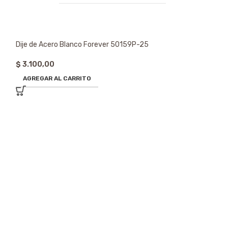
Dije de Acero Blanco Forever 50159P-25
$
3.100,00
AGREGAR AL CARRITO
Dije de Acero Bl
$
2.635,00
AGREGAR AL CA