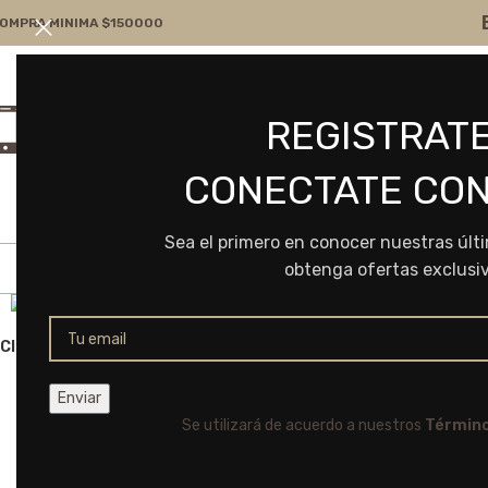
OMPRA MINIMA $150000
Atención por WA
Consultanos
REGISTRATE
+54 9 11 7166-5043
ventas@frvr.com.ar
CONECTATE CON
Sea el primero en conocer nuestras últ
obtenga ofertas exclusi
Click to enlarge
Se utilizará de acuerdo a nuestros
Término