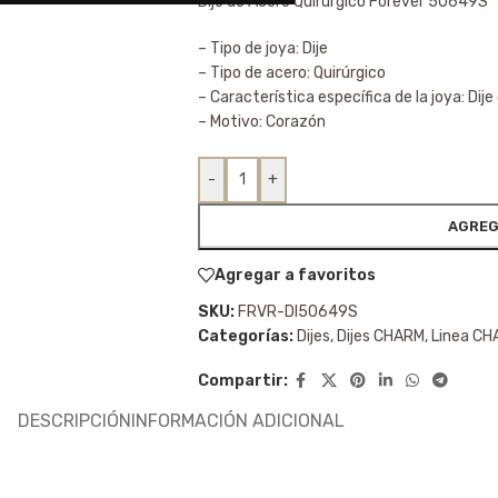
Dije de Acero Quirúrgico Forever 50649S
– Tipo de joya: Dije
– Tipo de acero: Quirúrgico
– Característica específica de la joya: Dij
– Motivo: Corazón
-
+
AGREG
Agregar a favoritos
SKU:
FRVR-DI50649S
Categorías:
Dijes
,
Dijes CHARM
,
Linea C
Compartir:
DESCRIPCIÓN
INFORMACIÓN ADICIONAL