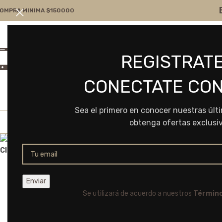
OMPRA MINIMA $150000
Atención por WA
Consultanos
REGISTRATE
+54 9 11 7166-5043
ventas@frvr.com.ar
CONECTATE CON
Sea el primero en conocer nuestras últ
obtenga ofertas exclusi
Click to enlarge
Se utilizará de acuerdo a nuestros
Término