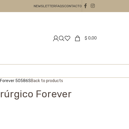
NEWSLETTER
FAQS
CONTACTO
$
0,00
o Forever 50586S
Back to products
irúrgico Forever