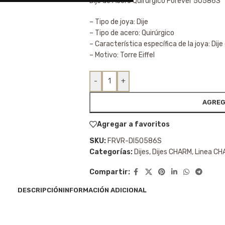
Dije de Acero Quirúrgico Forever 50586S
– Tipo de joya: Dije
– Tipo de acero: Quirúrgico
– Característica específica de la joya: Dije
– Motivo: Torre Eiffel
-
+
AGREG
Agregar a favoritos
SKU:
FRVR-DI50586S
Categorías:
Dijes
,
Dijes CHARM
,
Linea C
Compartir:
DESCRIPCIÓN
INFORMACIÓN ADICIONAL