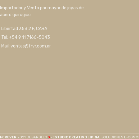
Importador y Venta por mayor de joyas de
acero quirúgico
Libertad 353 2 F, CABA
Tel: +54 9 11 7166-5043
Mail: ventas@frvr.com.ar
X
F0REVER
2021 DESAROLLO
-ESTUDIO CREATIVO LIPINA
. SOLUCIONES E-COM