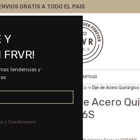
ENVIOS GRATIS A TODO EL PAIS
 Y
 FRVR!
imas tendencias y
HOME
SHOP
SOBRE NOSOTROS
COMO COMPRAR
vas
Portada
»
Shop
»
Dije de Acero Quirúrgic
Dije de Acero Qu
50586S
s y Condiciones
$
6.975,00