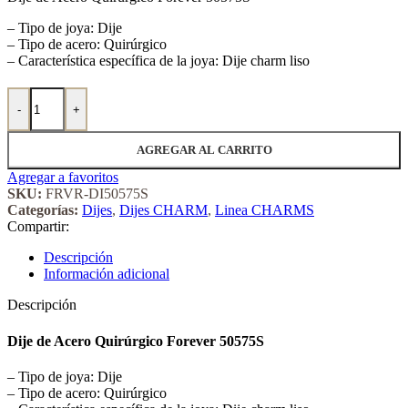
– Tipo de joya: Dije
– Tipo de acero: Quirúrgico
– Característica específica de la joya: Dije charm liso
Dije de Acero Quirúrgico Forever 50575S cantidad
-
+
AGREGAR AL CARRITO
Agregar a favoritos
SKU:
FRVR-DI50575S
Categorías:
Dijes
,
Dijes CHARM
,
Linea CHARMS
Compartir:
Descripción
Información adicional
Descripción
Dije de Acero Quirúrgico Forever 50575S
– Tipo de joya: Dije
– Tipo de acero: Quirúrgico