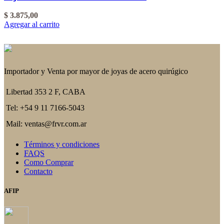
$
3.875,00
Agregar al carrito
Importador y Venta por mayor de joyas de acero quirúgico
Libertad 353 2 F, CABA
Tel: +54 9 11 7166-5043
Mail: ventas@frvr.com.ar
Términos y condiciones
FAQS
Como Comprar
Contacto
AFIP