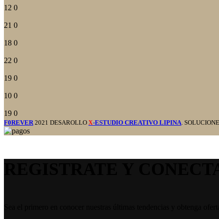
12
0
21
0
18
0
22
0
19
0
10
0
19
0
F0REVER
2021 DESAROLLO
-ESTUDIO CREATIVO LIPINA
. SOLUCION
X
REGISTRATE Y CONECT
Sea el primero en conocer nuestras últimas tendencias y obtenga ofert