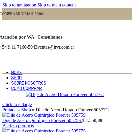
Skip to navigation
Skip to main content
COMPRA MINIMA $150000
Atención por WA
Consultanos
+54 9 11 7166-5043
ventas@frvr.com.ar
HOME
SHOP
SOBRE NOSOTROS
COMO COMPRAR
Click to enlarge
Portada
»
Shop
»
Dije de Acero Dorado Forever 50577G
Dije de Acero Quirúrgico Forever 50575S
$
1.550,00
Back to products