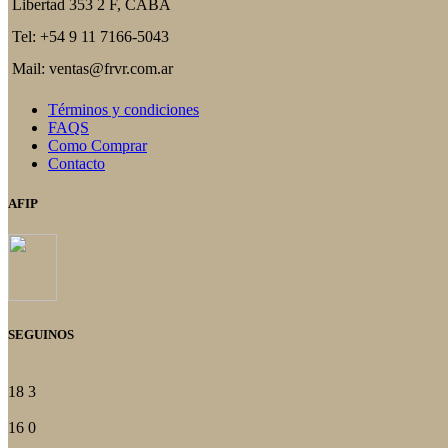
Libertad 353 2 F, CABA
Tel: +54 9 11 7166-5043
Mail: ventas@frvr.com.ar
Términos y condiciones
FAQS
Como Comprar
Contacto
AFIP
SEGUINOS
18
3
16
0