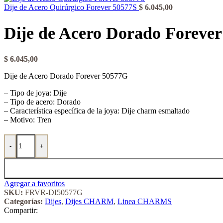
Dije de Acero Quirúrgico Forever 50577S
$
6.045,00
Dije de Acero Dorado Foreve
$
6.045,00
Dije de Acero Dorado Forever 50577G
– Tipo de joya: Dije
– Tipo de acero: Dorado
– Característica específica de la joya: Dije charm esmaltado
– Motivo: Tren
Dije de Acero Dorado Forever 50577G cantidad
-
+
Agregar a favoritos
SKU:
FRVR-DI50577G
Categorías:
Dijes
,
Dijes CHARM
,
Linea CHARMS
Compartir: