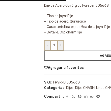
Dije de Acero Quirúrgico Forever 50566S
– Tipo de joya: Dije
– Tipo de acero: Quirúrgico
– Característica específica de la joya: Dij
– Detalle: Clip charm fijo
-
+
AGREG
Agregar a favoritos
SKU:
FRVR-DI50566S
Categorías:
Dijes
,
Dijes CHARM
,
Linea C
Compartir: