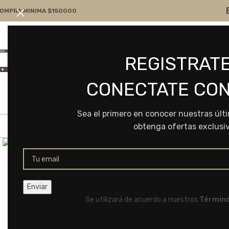
OMPRA MINIMA $150000
Atención por WA
Consultanos
REGISTRATE
+54 9 11 7166-5043
ventas@frvr.com.ar
CONECTATE CON
Sea el primero en conocer nuestras últ
obtenga ofertas exclusi
Click to enlarge
Se utilizará de acuerdo a nuestros
Término