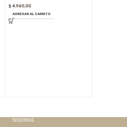
$
4.960,00
AGREGAR AL CARRITO
Dije de Acero Bl
$
3.565,00
AGREGAR AL CA
SEGUINOS