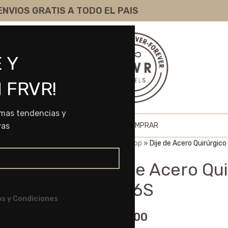
ENVIOS GRATIS A TODO EL PAIS
 Y
 FRVR!
imas tendencias y
HOME
SHOP
SOBRE NOSOTROS
COMO COMPRAR
vas
Portada
»
Shop
»
Dije de Acero Quirúrgic
Dije de Acero Qu
50566S
s y Condiciones
$
6.975,00