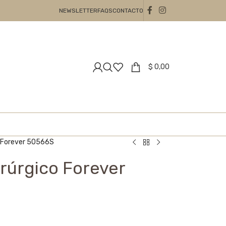
NEWSLETTER
FAQS
CONTACTO
$
0,00
o Forever 50566S
irúrgico Forever