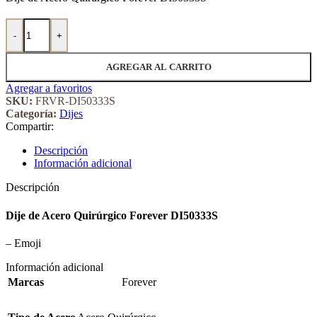
Dije de Acero Quirúrgico Forever 50333S cantidad
-
+
AGREGAR AL CARRITO
Agregar a favoritos
SKU:
FRVR-DI50333S
Categoría:
Dijes
Compartir:
Descripción
Información adicional
Descripción
Dije de Acero Quirúrgico Forever DI50333S
– Emoji
Información adicional
Marcas
Forever