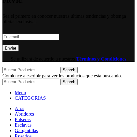
FRVR!
Sea el primero en conocer nuestras últimas tendencias y obtenga
ofertas exclusivas
Se utilizará de acuerdo a nuestros
Términos y Condiciones
Search
Comience a escribir para ver los productos que está buscando.
Search
Menu
CATEGORIAS
Aros
Abridores
Pulseras
Esclavas
Gargantillas
Rosarios