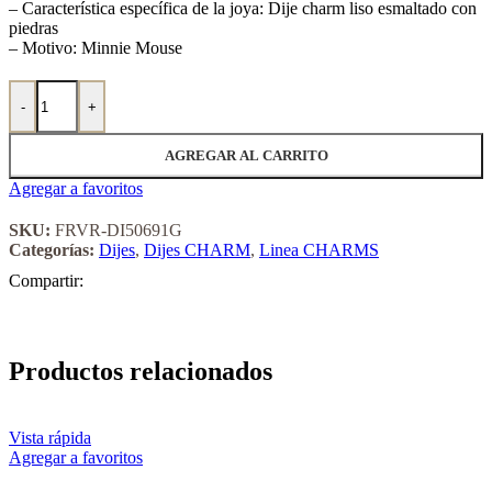
– Característica específica de la joya: Dije charm liso esmaltado con
piedras
– Motivo: Minnie Mouse
Dije de Acero Dorado Forever 50691G cantidad
-
+
AGREGAR AL CARRITO
Agregar a favoritos
SKU:
FRVR-DI50691G
Categorías:
Dijes
,
Dijes CHARM
,
Linea CHARMS
Compartir:
Productos relacionados
Vista rápida
Agregar a favoritos