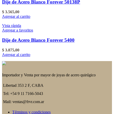
Dije de Acero Blanco Forever 50138P
$
3.565,00
Agregar al carrito
Vista rápida
Agregar a favoritos
Dije de Acero Blanco Forever 5400
$
3.875,00
Agregar al carrito
Importador y Venta por mayor de joyas de acero quirúgico
Libertad 353 2 F, CABA
Tel: +54 9 11 7166-5043
Mail: ventas@frvr.com.ar
Términos y condiciones