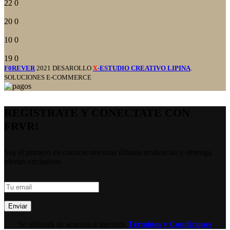
22
0
20
0
10
0
19
0
F0REVER
2021 DESAROLLO
-ESTUDIO CREATIVO LIPINA
.
X
SOLUCIONES E-COMMERCE
REGISTRATE Y CONECTATE CON
FRVR!
Sea el primero en conocer nuestras últimas tendencias y obtenga
ofertas exclusivas
Se utilizará de acuerdo a nuestros
Términos y Condiciones