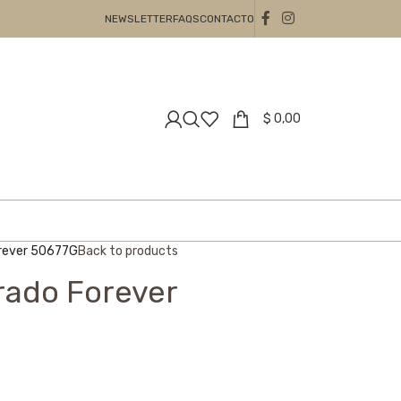
NEWSLETTER
FAQS
CONTACTO
$
0,00
orever 50677G
Back to products
rado Forever