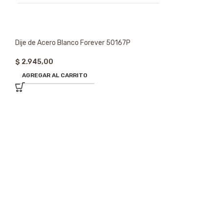
Dije de Acero Blanco Forever 50167P
$
2.945,00
AGREGAR AL CARRITO
Dije de Acero Bl
$
2.945,00
AGREGAR AL CA