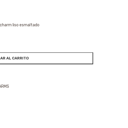
e charm liso esmaltado
AR AL CARRITO
HARMS