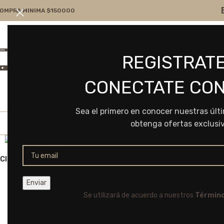
OMPRA MINIMA $150000
Atención por WA
Consultanos
REGISTRATE
+54 9 11 7166-5043
ventas@frvr.com.ar
CONECTATE CON
Sea el primero en conocer nuestras últ
obtenga ofertas exclusi
Click to enlarge
Se utilizará de acuerdo a nuestros
Término