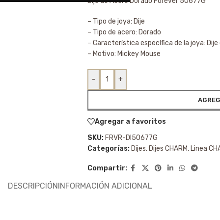
Dije de Acero Dorado Forever 50677G
– Tipo de joya: Dije
– Tipo de acero: Dorado
– Característica específica de la joya: Dij
– Motivo: Mickey Mouse
-
+
AGREG
Agregar a favoritos
SKU:
FRVR-DI50677G
Categorías:
Dijes
,
Dijes CHARM
,
Linea C
Compartir:
DESCRIPCIÓN
INFORMACIÓN ADICIONAL