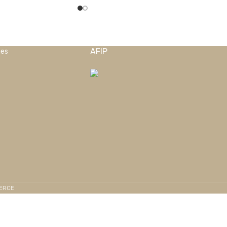
AFIP
nes
MERCE