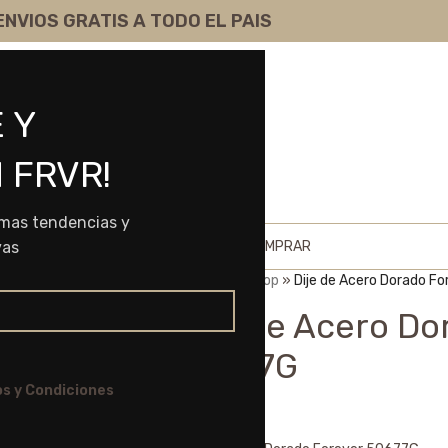
ENVIOS GRATIS A TODO EL PAIS
 Y
 FRVR!
imas tendencias y
HOME
SHOP
SOBRE NOSOTROS
COMO COMPRAR
vas
Portada
»
Shop
»
Dije de Acero Dorado F
Dije de Acero Do
50677G
s y Condiciones
$
5.425,00