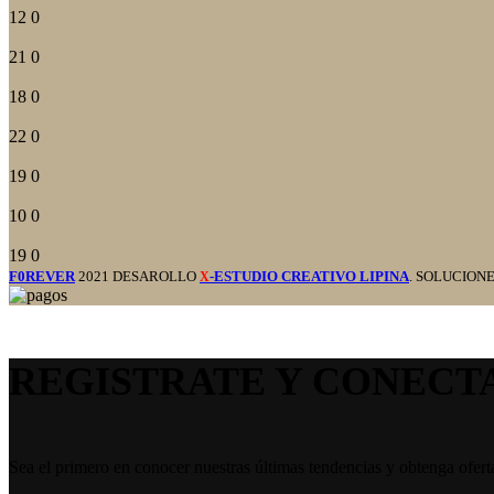
12
0
21
0
18
0
22
0
19
0
10
0
19
0
F0REVER
2021 DESAROLLO
-ESTUDIO CREATIVO LIPINA
. SOLUCION
X
REGISTRATE Y CONECT
Sea el primero en conocer nuestras últimas tendencias y obtenga ofert