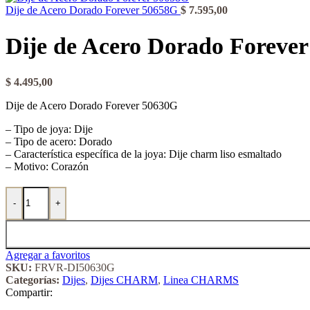
Dije de Acero Dorado Forever 50658G
$
7.595,00
Dije de Acero Dorado Foreve
$
4.495,00
Dije de Acero Dorado Forever 50630G
– Tipo de joya: Dije
– Tipo de acero: Dorado
– Característica específica de la joya: Dije charm liso esmaltado
– Motivo: Corazón
Dije de Acero Dorado Forever 50630G cantidad
-
+
Agregar a favoritos
SKU:
FRVR-DI50630G
Categorías:
Dijes
,
Dijes CHARM
,
Linea CHARMS
Compartir: