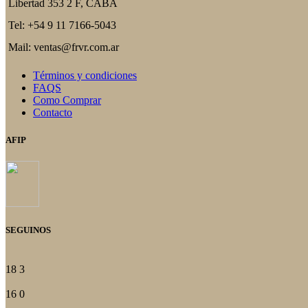
Libertad 353 2 F, CABA
Tel: +54 9 11 7166-5043
Mail: ventas@frvr.com.ar
Términos y condiciones
FAQS
Como Comprar
Contacto
AFIP
SEGUINOS
18
3
16
0