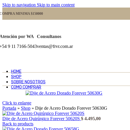
Skip to navigation
Skip to main content
COMPRA MINIMA $150000
Atención por WA
Consultanos
+54 9 11 7166-5043
ventas@frvr.com.ar
HOME
SHOP
SOBRE NOSOTROS
COMO COMPRAR
Click to enlarge
Portada
»
Shop
»
Dije de Acero Dorado Forever 50630G
Dije de Acero Quirúrgico Forever 50620S
$
4.495,00
Back to products