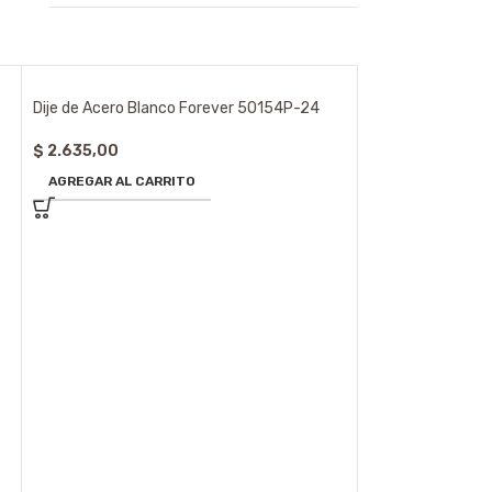
Dije de Acero Blanco Forever 50154P-24
$
2.635,00
AGREGAR AL CARRITO
Dije de Acero Bl
$
7.595,00
AGREGAR AL CA