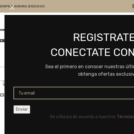
OMPRA MINIMA $150000
Atención por WA
Consultanos
REGISTRATE
+54 9 11 7166-5043
ventas@frvr.com.ar
CONECTATE CON
Sea el primero en conocer nuestras últ
obtenga ofertas exclusi
Click to enlarge
Se utilizará de acuerdo a nuestros
Término