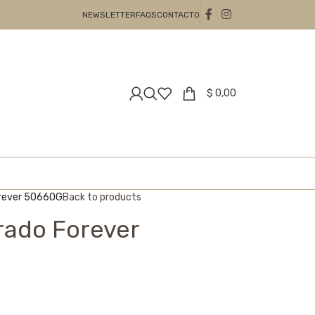
NEWSLETTER
FAQS
CONTACTO
$
0,00
orever 50660G
Back to products
rado Forever