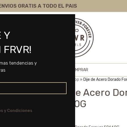
ENVIOS GRATIS A TODO EL PAIS
 Y
 FRVR!
imas tendencias y
HOME
SHOP
SOBRE NOSOTROS
COMO COMPRAR
vas
Portada
»
Shop
»
Dije de Acero Dorado F
Dije de Acero Do
50660G
s y Condiciones
$
5.425,00