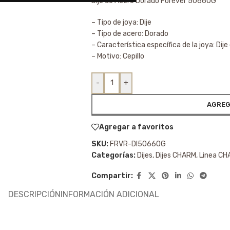
Dije de Acero Dorado Forever 50660G
– Tipo de joya: Dije
– Tipo de acero: Dorado
– Característica específica de la joya: Dij
– Motivo: Cepillo
-
+
AGREG
Agregar a favoritos
SKU:
FRVR-DI50660G
Categorías:
Dijes
,
Dijes CHARM
,
Linea C
Compartir:
DESCRIPCIÓN
INFORMACIÓN ADICIONAL