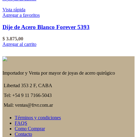
Vista rápida
Agregar a favoritos
Dije de Acero Blanco Forever 5393
$
3.875,00
Agregar al carrito
Importador y Venta por mayor de joyas de acero quirúgico
Libertad 353 2 F, CABA
Tel: +54 9 11 7166-5043
Mail: ventas@frvr.com.ar
Términos y condiciones
FAQS
Como Comprar
Contacto