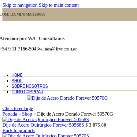
Skip to navigation
Skip to main content
COMPRA MINIMA $150000
Atención por WA
Consultanos
+54 9 11 7166-5043
ventas@frvr.com.ar
HOME
SHOP
SOBRE NOSOTROS
COMO COMPRAR
Click to enlarge
Portada
»
Shop
»
Dije de Acero Dorado Forever 50570G
Dije de Acero Quirúrgico Forever 50568S
$
3.875,00
Back to products