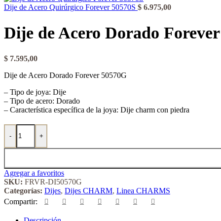
Dije de Acero Quirúrgico Forever 50570S
$
6.975,00
Dije de Acero Dorado Foreve
$
7.595,00
Dije de Acero Dorado Forever 50570G
– Tipo de joya: Dije
– Tipo de acero: Dorado
– Característica específica de la joya: Dije charm con piedra
Dije de Acero Dorado Forever 50570G cantidad
-
+
Agregar a favoritos
SKU:
FRVR-DI50570G
Categorías:
Dijes
,
Dijes CHARM
,
Linea CHARMS
Compartir:
Descripción