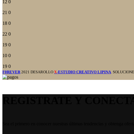
12
0
21
0
18
0
22
0
19
0
10
0
19
0
F0REVER
2021 DESAROLLO
-ESTUDIO CREATIVO LIPINA
. SOLUCION
X
REGISTRATE Y CONECT
Sea el primero en conocer nuestras últimas tendencias y obtenga ofert