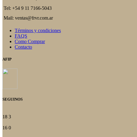
Tel: +54 9 11 7166-5043
Mail: ventas@frvr.com.ar
Términos y condiciones
FAQS
Como Comprar
Contacto
AFIP
SEGUINOS
18
3
16
0