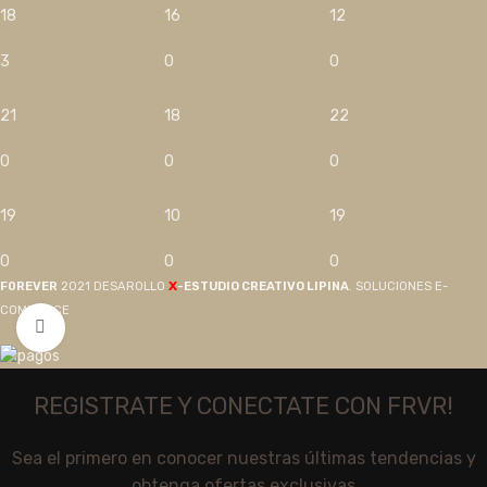
18
16
12
3
0
0
21
18
22
0
0
0
19
10
19
0
0
0
X
F0REVER
2021 DESAROLLO
-ESTUDIO CREATIVO LIPINA
. SOLUCIONES E-
COMMERCE
Click to enlarge
REGISTRATE Y CONECTATE CON FRVR!
Sea el primero en conocer nuestras últimas tendencias y
obtenga ofertas exclusivas