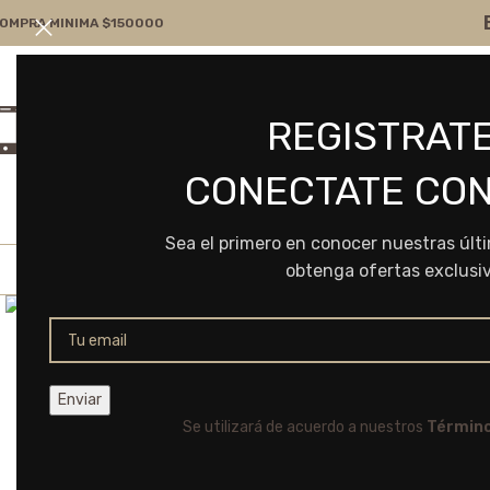
OMPRA MINIMA $150000
Atención por WA
Consultanos
REGISTRATE
+54 9 11 7166-5043
ventas@frvr.com.ar
CONECTATE CON
Sea el primero en conocer nuestras últ
obtenga ofertas exclusi
Click to enlarge
Se utilizará de acuerdo a nuestros
Término