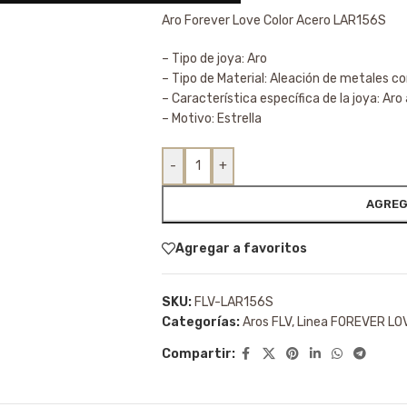
Aro Forever Love Color Acero LAR156S
– Tipo de joya: Aro
– Tipo de Material: Aleación de metales c
– Característica específica de la joya: Aro 
– Motivo: Estrella
-
+
AGREG
Agregar a favoritos
SKU:
FLV-LAR156S
Categorías:
Aros FLV
,
Linea FOREVER LO
Compartir: