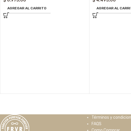
$
6.975,00
$
4.495,00
AGREGAR AL CARRITO
AGREGAR AL CARR
Términos y condicio
FAQS
Como Comprar