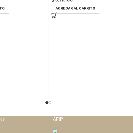
$
5.115,00
ITO
AGREGAR AL CARRITO
AFIP
nes