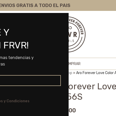
ENVIOS GRATIS A TODO EL PAIS
 Y
 FRVR!
imas tendencias y
HOME
SHOP
SOBRE NOSOTROS
COMO COMPRAR
vas
Portada
»
Shop
»
Aro Forever Love Color
Aro Forever Love
LAR156S
s y Condiciones
$
4.650,00