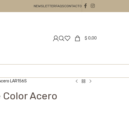
NEWSLETTER
FAQS
CONTACTO
$
0,00
 Acero LAR156S
 Color Acero