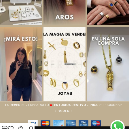
X
F0REVER
2021 DESAROLLO
-ESTUDIO CREATIVO LIPINA
. SOLUCIONES E-
COMMERCE