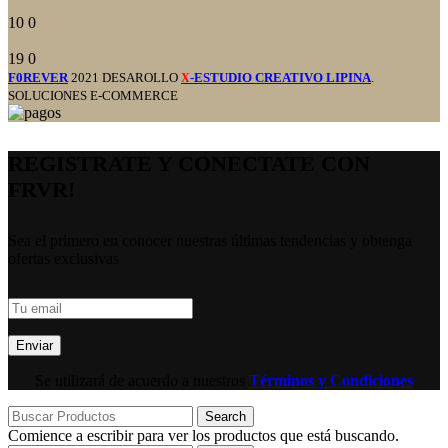
10
0
19
0
F0REVER
2021 DESAROLLO
-ESTUDIO CREATIVO LIPINA
.
X
SOLUCIONES E-COMMERCE
REGISTRATE Y CONECTATE CON
FRVR!
Sea el primero en conocer nuestras últimas tendencias y obtenga
ofertas exclusivas
Se utilizará de acuerdo a nuestros
Términos y Condiciones
Search
Comience a escribir para ver los productos que está buscando.