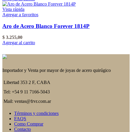
Vista rápida
Agregar a favoritos
Aro de Acero Blanco Forever 1814P
$
3.255,00
Agregar al carrito
Importador y Venta por mayor de joyas de acero quirúgico
Libertad 353 2 F, CABA
Tel: +54 9 11 7166-5043
Mail: ventas@frvr.com.ar
Términos y condiciones
FAQS
Como Comprar
Contacto