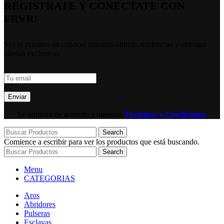
REGISTRATE Y CONECTATE CON
FRVR!
Sea el primero en conocer nuestras últimas tendencias y obtenga
ofertas exclusivas
Se utilizará de acuerdo a nuestros
Términos y Condiciones
Search
Comience a escribir para ver los productos que está buscando.
Search
Menu
CATEGORIAS
Aros
Abridores
Pulseras
Esclavas