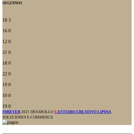
SEGUINOS
18
3
16
0
12
0
21
0
18
0
22
0
19
0
10
0
19
0
F0REVER
2021 DESAROLLO
-ESTUDIO CREATIVO LIPINA
.
X
SOLUCIONES E-COMMERCE