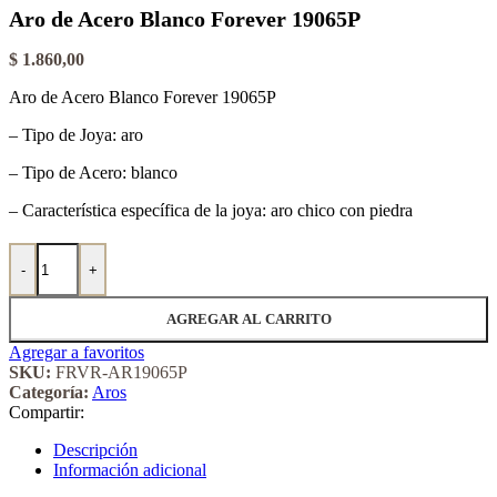
Aro de Acero Blanco Forever 19065P
$
1.860,00
Aro de Acero Blanco Forever 19065P
– Tipo de Joya: aro
– Tipo de Acero: blanco
– Característica específica de la joya: aro chico con piedra
Aro de Acero Blanco Forever 19065P cantidad
-
+
AGREGAR AL CARRITO
Agregar a favoritos
SKU:
FRVR-AR19065P
Categoría:
Aros
Compartir:
Descripción
Información adicional