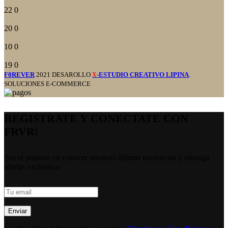
22
0
20
0
10
0
19
0
F0REVER
2021 DESAROLLO
-ESTUDIO CREATIVO LIPINA
.
X
SOLUCIONES E-COMMERCE
REGISTRATE Y CONECTATE CON
FRVR!
Sea el primero en conocer nuestras últimas tendencias y obtenga
ofertas exclusivas