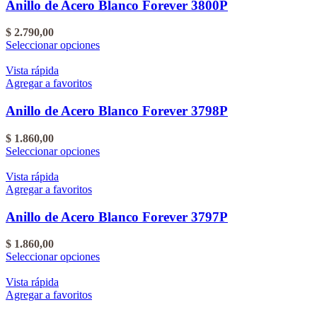
Las
Anillo de Acero Blanco Forever 3800P
producto
opciones
se
$
2.790,00
pueden
Este
Seleccionar opciones
elegir
producto
en
tiene
Vista rápida
la
varias
Agregar a favoritos
página
variantes.
del
Las
Anillo de Acero Blanco Forever 3798P
producto
opciones
se
$
1.860,00
pueden
Este
Seleccionar opciones
elegir
producto
en
tiene
Vista rápida
la
varias
Agregar a favoritos
página
variantes.
del
Las
Anillo de Acero Blanco Forever 3797P
producto
opciones
se
$
1.860,00
pueden
Este
Seleccionar opciones
elegir
producto
en
tiene
Vista rápida
la
varias
Agregar a favoritos
página
variantes.
del