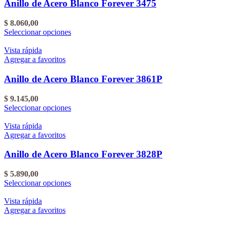
Anillo de Acero Blanco Forever 3475
$
8.060,00
Este
Seleccionar opciones
producto
tiene
Vista rápida
varias
Agregar a favoritos
variantes.
Las
Anillo de Acero Blanco Forever 3861P
opciones
se
$
9.145,00
pueden
Este
Seleccionar opciones
elegir
producto
en
tiene
Vista rápida
la
varias
Agregar a favoritos
página
variantes.
del
Las
Anillo de Acero Blanco Forever 3828P
producto
opciones
se
$
5.890,00
pueden
Este
Seleccionar opciones
elegir
producto
en
tiene
Vista rápida
la
varias
Agregar a favoritos
página
variantes.
del