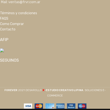
Mail: ventas@frvr.com.ar
Términos y condiciones
FAQS
Como Comprar
Contacto
AFIP
SEGUINOS
X
F0REVER
2021 DESAROLLO
-ESTUDIO CREATIVO LIPINA
. SOLUCIONES E-
COMMERCE