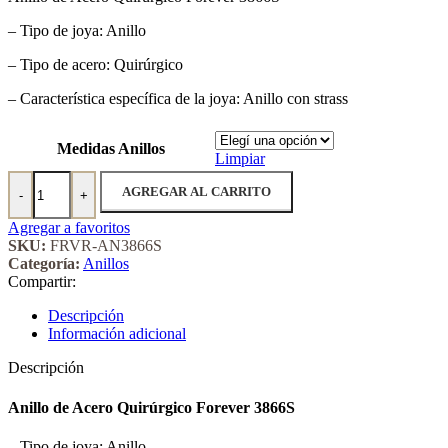
– Tipo de joya: Anillo
– Tipo de acero: Quirúrgico
– Característica específica de la joya: Anillo con strass
Medidas Anillos
Limpiar
Anillo de Acero Quirúrgico Forever 3866S cantidad
AGREGAR AL CARRITO
-
+
Agregar a favoritos
SKU:
FRVR-AN3866S
Categoría:
Anillos
Compartir:
Descripción
Información adicional
Descripción
Anillo de Acero Quirúrgico Forever 3866S
– Tipo de joya: Anillo