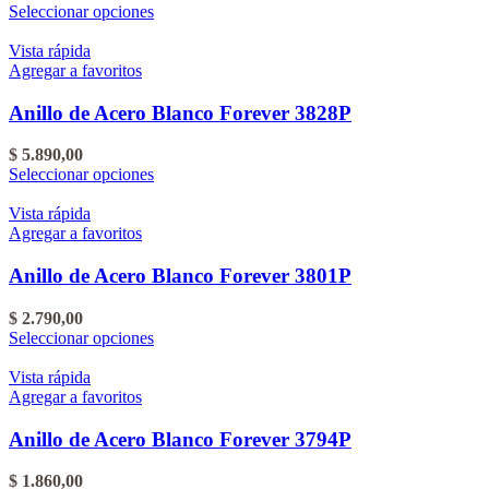
pueden
Este
Seleccionar opciones
elegir
producto
en
tiene
Vista rápida
la
varias
Agregar a favoritos
página
variantes.
del
Las
Anillo de Acero Blanco Forever 3828P
producto
opciones
se
$
5.890,00
pueden
Este
Seleccionar opciones
elegir
producto
en
tiene
Vista rápida
la
varias
Agregar a favoritos
página
variantes.
del
Las
Anillo de Acero Blanco Forever 3801P
producto
opciones
se
$
2.790,00
pueden
Este
Seleccionar opciones
elegir
producto
en
tiene
Vista rápida
la
varias
Agregar a favoritos
página
variantes.
del
Las
Anillo de Acero Blanco Forever 3794P
producto
opciones
se
$
1.860,00