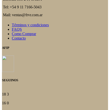
pueden
elegir
Tel: +54 9 11 7166-5043
en
la
Mail: ventas@frvr.com.ar
página
del
Términos y condiciones
producto
FAQS
Como Comprar
Contacto
AFIP
SEGUINOS
18
3
16
0