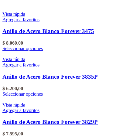
Vista rápida
Agregar a favoritos
Anillo de Acero Blanco Forever 3475
$
8.060,00
Este
Seleccionar opciones
producto
tiene
Vista rápida
varias
Agregar a favoritos
variantes.
Las
Anillo de Acero Blanco Forever 3835P
opciones
se
$
6.200,00
pueden
Este
Seleccionar opciones
elegir
producto
en
tiene
Vista rápida
la
varias
Agregar a favoritos
página
variantes.
del
Las
Anillo de Acero Blanco Forever 3829P
producto
opciones
se
$
7.595,00