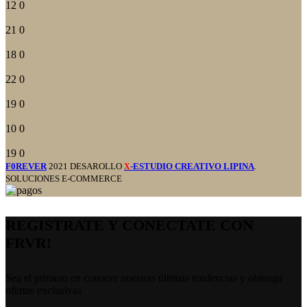
12
0
21
0
18
0
22
0
19
0
10
0
19
0
F0REVER
2021 DESAROLLO
-ESTUDIO CREATIVO LIPINA
.
X
SOLUCIONES E-COMMERCE
REGISTRATE Y CONECTATE CON
FRVR!
Sea el primero en conocer nuestras últimas tendencias y obtenga
ofertas exclusivas