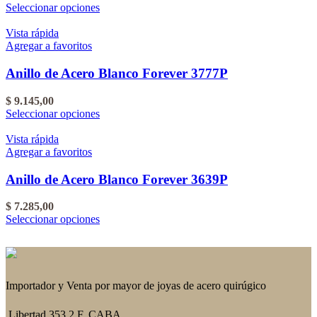
pueden
Este
Seleccionar opciones
elegir
producto
en
tiene
Vista rápida
la
varias
Agregar a favoritos
página
variantes.
del
Las
Anillo de Acero Blanco Forever 3777P
producto
opciones
se
$
9.145,00
pueden
Este
Seleccionar opciones
elegir
producto
en
tiene
Vista rápida
la
varias
Agregar a favoritos
página
variantes.
del
Las
Anillo de Acero Blanco Forever 3639P
producto
opciones
se
$
7.285,00
pueden
Este
Seleccionar opciones
elegir
producto
en
tiene
la
varias
página
variantes.
del
Las
Importador y Venta por mayor de joyas de acero quirúgico
producto
opciones
se
Libertad 353 2 F, CABA