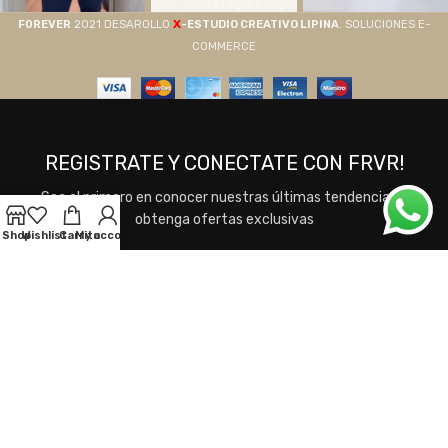
X
F0REVER
2021 DESAROLLO
-ESTUDIO CREATIVO LIPINA
. SOLUCIONES E-
COMMERCE
REGISTRATE Y CONECTATE CON FRVR!
Sea el primero en conocer nuestras últimas tendencias y
obtenga ofertas exclusivas
Shop
Wishlist
Carrito
My account
Se utilizará de acuerdo a nuestros
Términos y
Condiciones