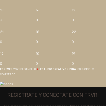
18
16
12
3
0
0
21
18
22
0
0
0
19
10
19
0
0
0
X
F0REVER
2021 DESAROLLO
-ESTUDIO CREATIVO LIPINA
. SOLUCIONES E-
COMMERCE
REGISTRATE Y CONECTATE CON FRVR!