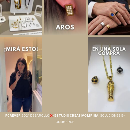
X
F0REVER
2021 DESAROLLO
-ESTUDIO CREATIVO LIPINA
. SOLUCIONES E-
COMMERCE