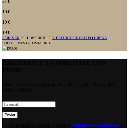
21
0
19
0
10
0
19
0
F0REVER
2021 DESAROLLO
-ESTUDIO CREATIVO LIPINA
.
X
SOLUCIONES E-COMMERCE
REGISTRATE Y CONECTATE CON
FRVR!
Sea el primero en conocer nuestras últimas tendencias y obtenga
ofertas exclusivas
Se utilizará de acuerdo a nuestros
Términos y Condiciones