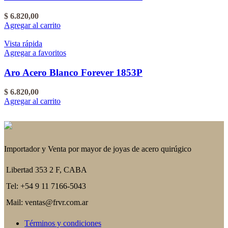
$
6.820,00
Agregar al carrito
Vista rápida
Agregar a favoritos
Aro Acero Blanco Forever 1853P
$
6.820,00
Agregar al carrito
Importador y Venta por mayor de joyas de acero quirúgico
Libertad 353 2 F, CABA
Tel: +54 9 11 7166-5043
Mail: ventas@frvr.com.ar
Términos y condiciones