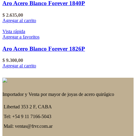
Aro Acero Blanco Forever 1840P
$
2.635,00
Agregar al carrito
Vista rápida
Agregar a favoritos
Aro Acero Blanco Forever 1826P
$
9.300,00
Agregar al carrito
Importador y Venta por mayor de joyas de acero quirúgico
Libertad 353 2 F, CABA
Tel: +54 9 11 7166-5043
Mail: ventas@frvr.com.ar