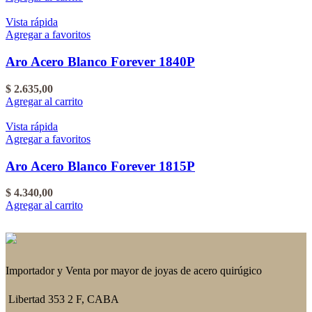
Vista rápida
Agregar a favoritos
Aro Acero Blanco Forever 1840P
$
2.635,00
Agregar al carrito
Vista rápida
Agregar a favoritos
Aro Acero Blanco Forever 1815P
$
4.340,00
Agregar al carrito
Importador y Venta por mayor de joyas de acero quirúgico
Libertad 353 2 F, CABA