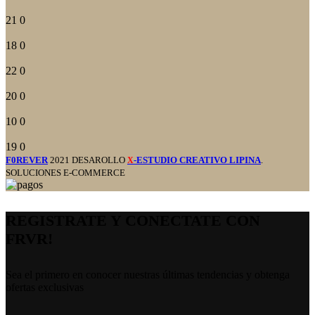
21
0
18
0
22
0
20
0
10
0
19
0
F0REVER
2021 DESAROLLO
-ESTUDIO CREATIVO LIPINA
.
X
SOLUCIONES E-COMMERCE
REGISTRATE Y CONECTATE CON
FRVR!
Sea el primero en conocer nuestras últimas tendencias y obtenga
ofertas exclusivas