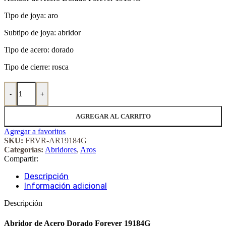
Tipo de joya: aro
Subtipo de joya: abridor
Tipo de acero: dorado
Tipo de cierre: rosca
Abridor de Acero Dorado Forever 19184G cantidad
-
+
AGREGAR AL CARRITO
Agregar a favoritos
SKU:
FRVR-AR19184G
Categorías:
Abridores
,
Aros
Compartir:
Descripción
Información adicional
Descripción
Abridor de Acero Dorado Forever 19184G