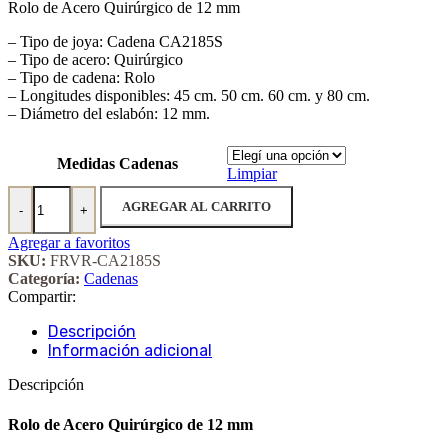
Rolo de Acero Quirúrgico de 12 mm
precios:
desde
– Tipo de joya: Cadena CA2185S
$ 2.635,00
– Tipo de acero: Quirúrgico
hasta
– Tipo de cadena: Rolo
$ 3.720,00
– Longitudes disponibles: 45 cm. 50 cm. 60 cm. y 80 cm.
– Diámetro del eslabón: 12 mm.
Medidas Cadenas
Limpiar
Rolo de Acero Quirúrgico de 12 mm cantidad
AGREGAR AL CARRITO
-
+
Agregar a favoritos
SKU:
FRVR-CA2185S
Categoría:
Cadenas
Compartir:
Descripción
Información adicional
Descripción
Rolo de Acero Quirúrgico de 12 mm