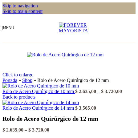
Skip to navigation
Skip to main content
MENU
Click to enlarge
Portada
»
Shop
»
Rolo de Acero Quirúrgico de 12 mm
Rango
Rolo de Acero Quirúrgico de 10 mm
$
2.635,00
–
$
3.720,00
de
Back to products
precios:
desde
Rolo de Acero Quirúrgico de 14 mm
$
3.565,00
$ 2.635
Rolo de Acero Quirúrgico de 12 mm
hasta
$ 3.720
Rango
$
2.635,00
–
$
3.720,00
de