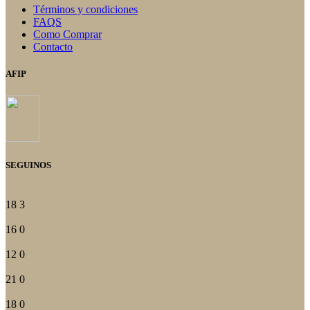
del
Términos y condiciones
producto
FAQS
Como Comprar
Contacto
AFIP
SEGUINOS
18
3
16
0
12
0
21
0
18
0