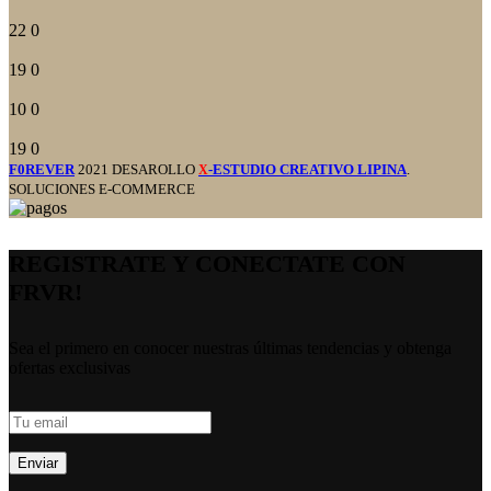
22
0
19
0
10
0
19
0
F0REVER
2021 DESAROLLO
-ESTUDIO CREATIVO LIPINA
.
X
SOLUCIONES E-COMMERCE
REGISTRATE Y CONECTATE CON
FRVR!
Sea el primero en conocer nuestras últimas tendencias y obtenga
ofertas exclusivas