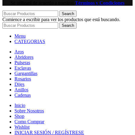
Se utilizará de acuerdo a nuestros
Términos y Condiciones
Search
Comience a escribir para ver los productos que está buscando.
Search
Menu
CATEGORIAS
Aros
Abridores
Pulseras
Esclavas
Gargantillas
Rosarios
Dijes
Anillos
Cadenas
Inicio
Sobre Nosotros
Shop
Como Comprar
Wishlist
INICIAR SESIÓN / REGÍSTRESE