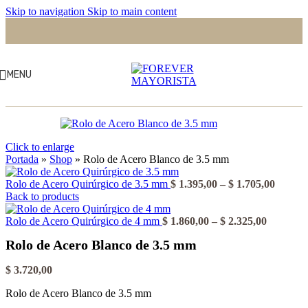
Skip to navigation
Skip to main content
MENU
Click to enlarge
Portada
»
Shop
»
Rolo de Acero Blanco de 3.5 mm
Rango
Rolo de Acero Quirúrgico de 3.5 mm
$
1.395,00
–
$
1.705,00
de
Back to products
precios
Rango
desde
Rolo de Acero Quirúrgico de 4 mm
$
1.860,00
–
$
2.325,00
de
$ 1.395
Rolo de Acero Blanco de 3.5 mm
precios:
hasta
desde
$ 1.705
$ 1.860,
$
3.720,00
hasta
Rolo de Acero Blanco de 3.5 mm
$ 2.325,