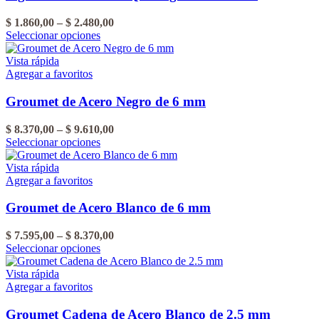
Rango
$
1.860,00
–
$
2.480,00
Este
de
Seleccionar opciones
producto
precios:
tiene
desde
Vista rápida
varias
$ 1.860,00
Agregar a favoritos
variantes.
hasta
Las
$ 2.480,00
Groumet de Acero Negro de 6 mm
opciones
se
Rango
$
8.370,00
–
$
9.610,00
pueden
Este
de
Seleccionar opciones
elegir
producto
precios:
en
tiene
desde
Vista rápida
la
varias
$ 8.370,00
Agregar a favoritos
página
variantes.
hasta
del
Las
$ 9.610,00
Groumet de Acero Blanco de 6 mm
producto
opciones
se
Rango
$
7.595,00
–
$
8.370,00
pueden
Este
de
Seleccionar opciones
elegir
producto
precios:
en
tiene
desde
Vista rápida
la
varias
$ 7.595,00
Agregar a favoritos
página
variantes.
hasta
del
Las
$ 8.370,00
Groumet Cadena de Acero Blanco de 2.5 mm