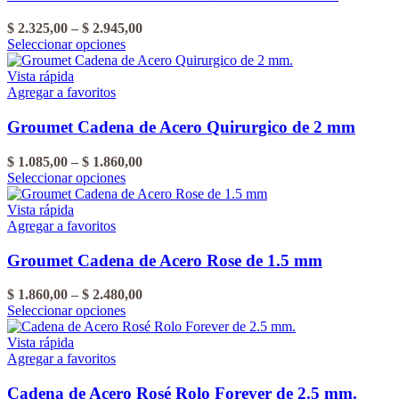
producto
opciones
se
Rango
$
2.325,00
–
$
2.945,00
pueden
Este
de
Seleccionar opciones
elegir
producto
precios:
en
tiene
desde
Vista rápida
la
varias
$ 2.325,00
Agregar a favoritos
página
variantes.
hasta
del
Las
$ 2.945,00
Groumet Cadena de Acero Quirurgico de 2 mm
producto
opciones
se
Rango
$
1.085,00
–
$
1.860,00
pueden
Este
de
Seleccionar opciones
elegir
producto
precios:
en
tiene
desde
Vista rápida
la
varias
$ 1.085,00
Agregar a favoritos
página
variantes.
hasta
del
Las
$ 1.860,00
Groumet Cadena de Acero Rose de 1.5 mm
producto
opciones
se
Rango
$
1.860,00
–
$
2.480,00
pueden
Este
de
Seleccionar opciones
elegir
producto
precios:
en
tiene
desde
Vista rápida
la
varias
$ 1.860,00
Agregar a favoritos
página
variantes.
hasta
del
Las
$ 2.480,00
Cadena de Acero Rosé Rolo Forever de 2.5 mm.