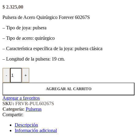
$
2.325,00
Pulsera de Acero Quirúrgico Forever 60267S
– Tipo de joya: pulsera
– Tipo de acero: quirúrgico
– Característica específica de la joya: pulsera clásica
– Longitud de la pulsera: 19 cm.
Pulsera de Acero Quirúrgico Forever 60267S cantidad
-
+
AGREGAR AL CARRITO
Agregar a favoritos
SKU:
FRVR-PUL60267S
Categoría:
Pulseras
Compartir:
Descripción
Información adicional