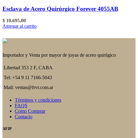
Esclava de Acero Quirúrgico Forever 4055AB
$
10.695,00
Agregar al carrito
Importador y Venta por mayor de joyas de acero quirúgico
Libertad 353 2 F, CABA
Tel: +54 9 11 7166-5043
Mail: ventas@frvr.com.ar
Términos y condiciones
FAQS
Como Comprar
Contacto
AFIP