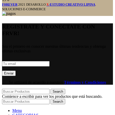
F0REVER
2021 DESAROLLO
-ESTUDIO CREATIVO LIPINA
.
X
SOLUCIONES E-COMMERCE
REGISTRATE Y CONECTATE CON
FRVR!
Sea el primero en conocer nuestras últimas tendencias y obtenga
ofertas exclusivas
Se utilizará de acuerdo a nuestros
Términos y Condiciones
Search
Comience a escribir para ver los productos que está buscando.
Search
Menu