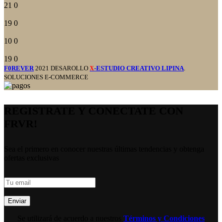
21
0
19
0
10
0
19
0
F0REVER
2021 DESAROLLO
-ESTUDIO CREATIVO LIPINA
.
X
SOLUCIONES E-COMMERCE
REGISTRATE Y CONECTATE CON
FRVR!
Sea el primero en conocer nuestras últimas tendencias y obtenga
ofertas exclusivas
Se utilizará de acuerdo a nuestros
Términos y Condiciones