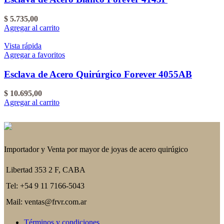
$
5.735,00
Agregar al carrito
Vista rápida
Agregar a favoritos
Esclava de Acero Quirúrgico Forever 4055AB
$
10.695,00
Agregar al carrito
Importador y Venta por mayor de joyas de acero quirúgico
Libertad 353 2 F, CABA
Tel: +54 9 11 7166-5043
Mail: ventas@frvr.com.ar
Términos y condiciones