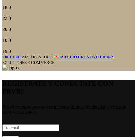
18
0
22
0
20
0
10
0
19
0
F0REVER
2021 DESAROLLO
-ESTUDIO CREATIVO LIPINA
.
X
SOLUCIONES E-COMMERCE
REGISTRATE Y CONECTATE CON
FRVR!
Sea el primero en conocer nuestras últimas tendencias y obtenga
ofertas exclusivas