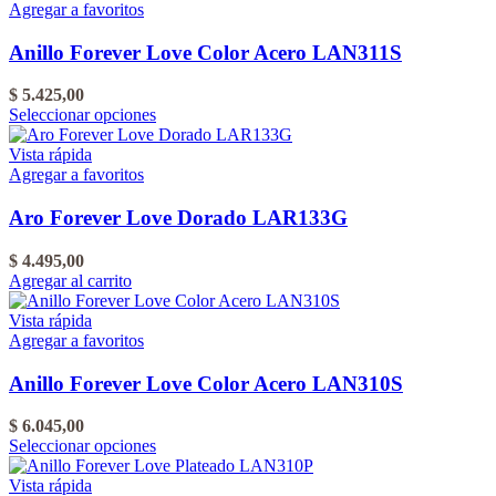
Agregar a favoritos
Anillo Forever Love Color Acero LAN311S
$
5.425,00
Este
Seleccionar opciones
producto
tiene
Vista rápida
varias
Agregar a favoritos
variantes.
Las
Aro Forever Love Dorado LAR133G
opciones
se
$
4.495,00
pueden
Agregar al carrito
elegir
en
Vista rápida
la
Agregar a favoritos
página
del
Anillo Forever Love Color Acero LAN310S
producto
$
6.045,00
Este
Seleccionar opciones
producto
tiene
Vista rápida