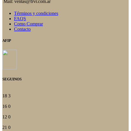
la
Mail: ventas@frvr.com.ar
página
del
Términos y condiciones
producto
FAQS
Como Comprar
Contacto
AFIP
SEGUINOS
18
3
16
0
12
0
21
0